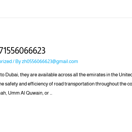
71556066623
rized
/ By
zh0556066623@gmail.com
 to Dubai; they are available across all the emirates in the Uni
 the safety and efficiency of road transportation throughout the 
mah, Umm Al Quwain, or …