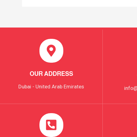
OUR ADDRESS
Dubai - United Arab Emirates
info